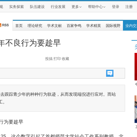
规
实务探索
队伍建设
行业发展
更多
帮助中心
登录
注册
首页
理论研究
学术文献
百家争鸣
学术精英
国际视野
业内交
年不良行为要趁早
投搞
打印
收藏
就去跟踪青少年的种种行为轨迹，从而发现端倪进行应对。而站
工。
行为要趁早
.25，这个数字引起了
首都师范大学
社会工作系副教授、北