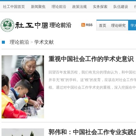
社工中国首页
新闻聚焦
理论前沿
政策法规
实务探索
队伍建设
理论前沿
首页
理论研究
学
理论前沿
>
学术文献
重视中国社会工作的学术史意识
回望百年发展历程，我们有充分的理由认为，和中国社
并非无“根”的学科。这“根”的发育，应该在对社会工
植。通过对中国社会工作学术史的重视，深入挖掘在中国
郭伟和：中国社会工作专业实践