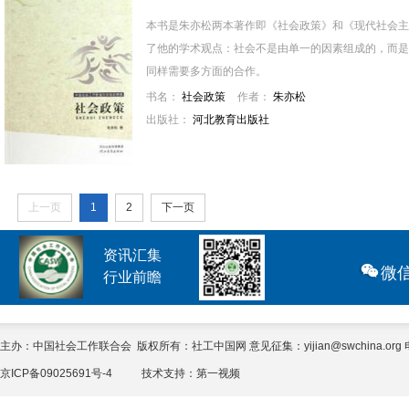
本书是朱亦松两本著作即《社会政策》和《现代社会主
了他的学术观点：社会不是由单一的因素组成的，而是
同样需要多方面的合作。
书名：
社会政策
作者：
朱亦松
出版社：
河北教育出版社
上一页
1
2
下一页
资讯汇集
微
行业前瞻
主办：中国社会工作联合会 版权所有：社工中国网 意见征集：yijian@swchina.org 电话
京ICP备09025691号-4
技术支持：
第一视频