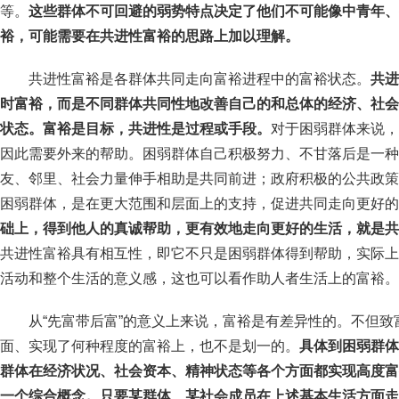
等。
这些群体不可回避的弱势特点决定了他们不可能像中青年、
裕，可能需要在共进性富裕的思路上加以理解。
共进性富裕是各群体共同走向富裕进程中的富裕状态。
共进
时富裕，而是不同群体共同性地改善自己的和总体的经济、社会
状态。富裕是目标，共进性是过程或手段。
对于困弱群体来说，
因此需要外来的帮助。困弱群体自己积极努力、不甘落后是一种
友、邻里、社会力量伸手相助是共同前进；政府积极的公共政策
困弱群体，是在更大范围和层面上的支持，促进共同走向更好的
础上，得到他人的真诚帮助，更有效地走向更好的生活，就是共
共进性富裕具有相互性，即它不只是困弱群体得到帮助，实际上
活动和整个生活的意义感，这也可以看作助人者生活上的富裕。
从“先富带后富”的意义上来说，富裕是有差异性的。不但
面、实现了何种程度的富裕上，也不是划一的。
具体到困弱群体
群体在经济状况、社会资本、精神状态等各个方面都实现高度富
一个综合概念。
只要某群体、某社会成员在上述基本生活方面走