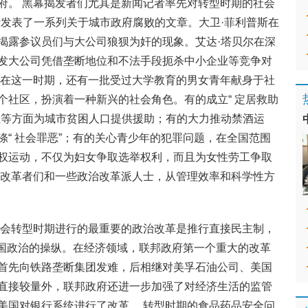
府。 黑幕揭发者们尤其是新闻记者率先对转型时期的社会
斯发表了一系列关于城市政府腐败的文章。大卫·菲利普斯在
揭露参议员们与大公司狼狈为奸的现象。艾达·塔贝尔在深
发大公司凭借垄断地位和不法手段扼杀中小企业等竞争对
 在这一时期，还有一批受过大学教育的男女青年献身于社
个社区，扮演着一种新兴的社会角色。有的成立“ 定居救助
生等方面为城市贫困人口提供援助；有的大力推动禁酒运
“ 社会罪恶”；有的关心青少年的犯罪问题，在全国范围
权运动，不仅为妇女争取选举权利，而且为女性劳工争取
政改革者们和一些政治改革派人士，从管理效率和科学性方
会转型时期进行的最重要的政治改革是推行直接民主制，
美国政治的操纵。在经济领域，联邦政府第一个重大的改革
首先向铁路垄断集团发难，后相继对美孚石油公司、美国
直接较量外，联邦政府还进一步加强了对经济生活的监管
美国对银行系统进行了改革。 转型时期的食品药品安全问