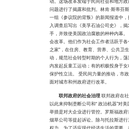
动。这场改革发端于民间社会和地方政
问题进行了揭露和批判。林肯·斯蒂芬
一组《参议院的背叛》的新闻报道中，
入调查后写出《美孚石油公司史》，揭
手，并致使美国政治腐败的种种内幕。
会改革。他们作为社会工作者活跃于各
之家”，在住房、教育、营养、公共卫
动，规范社会转型时期的个人行为，荡涤
内发起反童工运动；有的积极投身于女
保护性立法。 受民间力量的推动，市
面对城市和州政府进行改革。
联邦政府的社会治理
联邦政府在社
以此来抑制垄断公司和“ 政治机器”对
举措是对大企业进行管控。罗斯福政府
烟草公司等提起诉讼。除与托拉斯进行
权力。为了适应现代经济生活的需要，