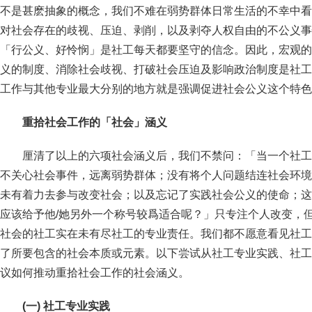
不是甚麽抽象的概念，我们不难在弱势群体日常生活的不幸中看见不
对社会存在的歧视、压迫、剥削，以及剥夺人权自由的不公义事
「行公义、好怜悯」是社工每天都要坚守的信念。因此，宏观的
义的制度、消除社会歧视、打破社会压迫及影响政治制度是社工
工作与其他专业最大分别的地方就是强调促进社会公义这个特色 (Segal e
重拾社会工作的「社会」涵义
厘清了以上的六项社会涵义后，我们不禁问：「当一个社工
不关心社会事件，远离弱势群体；没有将个人问题结连社会环境
未有着力去参与改变社会；以及忘记了实践社会公义的使命；这
应该给予他/她另外一个称号较爲适合呢？」只专注个人改变，
社会的社工实在未有尽社工的专业责任。我们都不愿意看见社工
了所要包含的社会本质或元素。以下尝试从社工专业实践、社工
议如何推动重拾社会工作的社会涵义。
(一) 社工专业实践