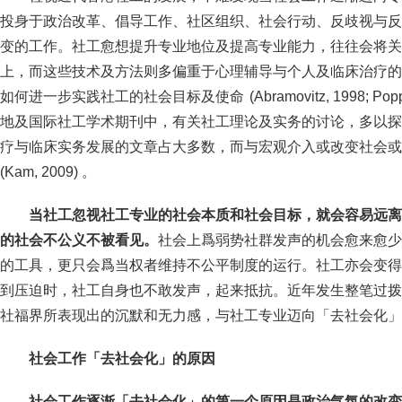
投身于政治改革、倡导工作、社区组织、社会行动、反歧视与反
变的工作。社工愈想提升专业地位及提高专业能力，往往会将关
上，而这些技术及方法则多偏重于心理辅导与个人及临床治疗的
如何进一步实践社工的社会目标及使命 (Abramovitz, 1998; Popple an
地及国际社工学术期刊中，有关社工理论及实务的讨论，多以探
疗与临床实务发展的文章占大多数，而与宏观介入或改变社会或
(Kam, 2009) 。
当社工忽视社工专业的社会本质和社会目标，就会容易远离
的社会不公义不被看见。
社会上爲弱势社群发声的机会愈来愈少
的工具，更只会爲当权者维持不公平制度的运行。社工亦会变得
到压迫时，社工自身也不敢发声，起来抵抗。近年发生整笔过拨
社福界所表现出的沉默和无力感，与社工专业迈向「去社会化」
社会工作「去社会化」的原因
社会工作逐渐「去社会化」的第一个原因是政治气氛的改