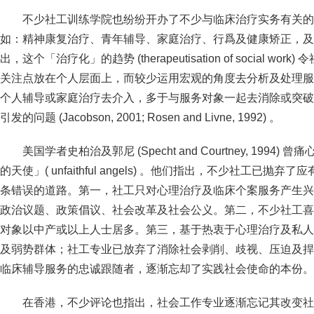
不少社工训练学院也纷纷开办了不少与临床治疗实务有关的
如：精神康复治疗、青年辅导、家庭治疗、行爲及健康矫正，及
出，这个「治疗化」的趋势 (therapeutisation of social 
关注点放在个人层面上，而较少运用宏观的角度去分析及处理服
个人辅导或家庭治疗去介入，多于与服务对象一起去消除或突破
引发的问题 (Jacobson, 2001; Rosen and Livne, 1992) 。
美国学者史柏治及郭尼 (Specht and Courtney, 199
的天使」( unfaithful angels) 。他们指出，不少社工已
条错误的道路。第一，社工只对心理治疗及临床个案服务产生兴
政治议题、政策倡议、社会改革及社会公义。第二，不少社工喜
对象以中产或以上人士居多。第三，基于热衷于心理治疗及私人
及弱势群体；社工专业已放弃了消除社会剥削、歧视、压迫及捍
临床辅导服务的忠诚跟随者，逐渐忘却了实践社会使命的本份。
在香港，不少评论也指出，社会工作专业逐渐忘记其改变社