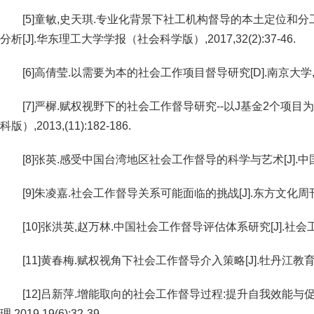
[5]童敏,史天琪.专业化背景下社工机构督导的本土定位和
分析[J].华东理工大学学报（社会科学版）,2017,32(2):37-46.
[6]高倩莹.以需要为本的社会工作项目督导研究[D].南京大学,2
[7]严樨.赋权视野下的社会工作督导研究--以J基金2个项目为
科版）,2013,(11):182-186.
[8]张英.感受中国台湾地区社会工作督导的科学与艺术[J].中国社会工作
[9]朱凌嘉.社会工作督导关系可能面临的挑战[J].东方文化周刊,2014
[10]张洪英,赵万林.中国社会工作督导评估体系研究[J].社会工作与管理
[11]黄春梅.赋权视角下社会工作督导介入策略[J].牡丹江教育学院学报
[12]吕新萍.增能取向的社会工作督导过程:提升自我效能与促
理,2019,19(6):32-39.