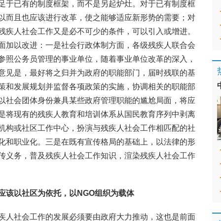
足于已有的制度框架，而不是另起炉灶。对于已有制度框
以而且也应该进行改革，使之能够适应新形势的需要；对
残疾人社会工作又是必不可少的条件，可以引入或增进。
面加以改进：一是社会行政体制方面，各级残疾人联合会
参照公务员管理的事业单位，随着事业单位改革的深入，
意见是，最好将之归并为政府的职能部门，届时残联的基
策和发展规划并监督各项政策的实施，协调相关的职能部
以社会团体身份兼具某些政府管理职能的尴尬局面，将应
是将现有的残疾人教育和培训体系从国民教育序列中剥离
机构或社区工作中心，扮演与残疾人社会工作相匹配的社
化和职业化。三是在既有宣传格局的基础上，以法律的形
传义务，普及残疾人社会工作知识，渲染残疾人社会工作
应该以社区为依托，以
NGO
组织为载体
疾人社会工作的发展必须要由政府大力推动，这也是前面