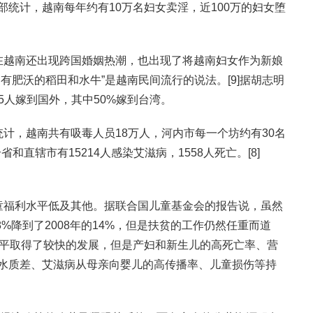
统计，越南每年约有10万名妇女卖淫，近100万的妇女堕
在越南还出现跨国婚姻热潮，也出现了将越南妇女作为新娘
有肥沃的稻田和水牛”是越南民间流行的说法。[9]据胡志明
065人嫁到国外，其中50%嫁到台湾。
计，越南共有吸毒人员18万人，河内市每一个坊约有30名
省和直辖市有15214人感染艾滋病，1558人死亡。[8]
童福利水平低及其他。据联合国儿童基金会的报告说，虽然
8%降到了2008年的14%，但是扶贫的工作仍然任重而道
水平取得了较快的发展，但是产妇和新生儿的高死亡率、营
水质差、艾滋病从母亲向婴儿的高传播率、儿童损伤等持