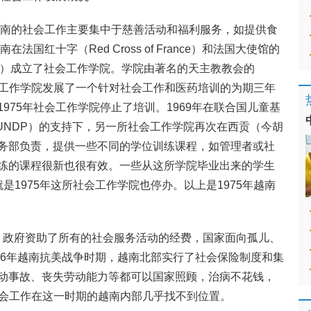
时越南的社会工作主要集中于慈善活动和福利服务，如提供食
法国红十字（Red Cross of France）和法国大使馆的
明市）成立了社会工作学院。学院由著名的天主教教会的
运作。社会工作学院发展了一个针对社会工作和医药培训的为期三年
975年社会工作学院停止了培训。1969年在联合国儿童基
（UNDP）的支持下，另一所社会工作学院再次在西贡（今胡
务部负责，提供一些不同的学位训练课程，如管理者或社
练的课程很新也很有效。一些从这所学院毕业出来的学生
是1975年这所社会工作学院也停办。以上是1975年越南
北部，政府资助了所有的社会服务活动的经费，国家面向孤儿、
1976年越南抗美战争时期，越南北部实行了社会保险制度和集
动事故、丧失劳动能力等都可以国家照顾，治病不花钱，
9)社会工作在这一时期的越南内部几乎找不到位置。