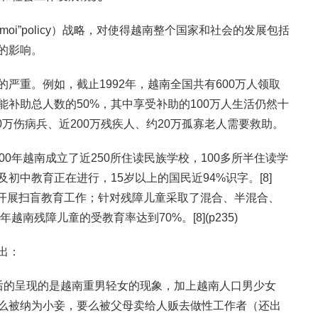
 moi”policy）战略，对使得越南整个国家和社会的发展包括
的影响。
严重。例如，截止1992年，越南全国共有600万人领取
补助总人数的50%，其中享受补助的100万人生活仍然十
50万伤病兵、近200万残疾人、约20万孤寡老人需要救助。
00年越南成立了近250所住读民族学校，100多所半住读学
初中教育正在进行，15岁以上的国民近94%识字。[8]
积极开展扫盲教育工作；针对残障儿童采取了混合、半混合、
越南残障儿童的受教育率达到70%。[8](p235)
出：
后的呈现的是越南重男轻女的现象，加上越南人口男少女
么被纳为小妾，要么被父母卖给人贩去做性工作者（还出