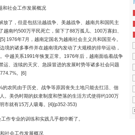
会问题和社会工作发展概况
一和解放了，但是包括法越战争、美越战争、越南共和国民主
越南约500万平民死亡，留下了88万孤儿、100万寡妇、
[5] 1976年7月，越南定国名为越南社会主义共和国至今。
中国边境的诸多事件并在越南境内发动了大规模的排华运动，
。中越关系1991年恢复正常。1976年后，越南面临着战争
禁运、连续的天灾、急躁冒进的发展时势等诸多社会问题
.7%。[6]
村30%的农民由于历史、战争等原因丧失土地只能去扛活、佃
0万人。美伪时期的奴隶制度和堕落的生活方式使得约100万
有15万人吸毒。[4](p352-353)
的社会工作专业的训练和实践几乎都中断了。
题和社会工作发展概况