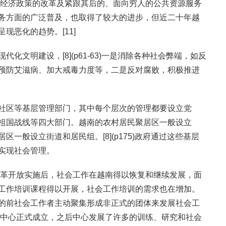
越南经济政策的改革及紧跟其后的、面向穷人的公共资源服务
务方面的广泛普及，也取得了较大的进步，但近二十年越
现恶化的趋势。[11]
化文明建设，[8](p61-63)一是消除各种社会弊端，如反
预防艾滋病、加大戒毒力度等，二是反对腐败，积极推进
社区等基层管理部门，其中每个层次的管理都要设立党
祖国战线等四大部门。越南的农村居民聚居区一般设立
一般设立街道和居民组。[8](p175)政府通过这些基层
实现社会管理。
年改革开放实施后，社会工作在越南得以恢复和继续发展，面
工作培训课程得以开展，社会工作培训的需求也在增加。
的前社会工作者主动聚集形成非正式的团体来发展社会工
研究中心正式成立，之后中心发展了许多的训练、研究和社会