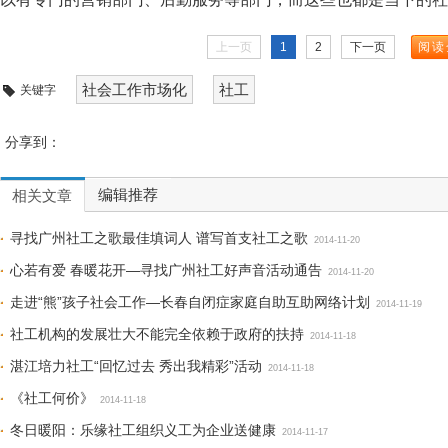
上一页
1
2
下一页
阅读
社会工作市场化
社工
关键字
分享到：
编辑推荐
相关文章
寻找广州社工之歌最佳填词人 谱写首支社工之歌
2014-11-20
心若有爱 春暖花开—寻找广州社工好声音活动通告
2014-11-20
走进“熊”孩子社会工作—长春自闭症家庭自助互助网络计划
2014-11-19
社工机构的发展壮大不能完全依赖于政府的扶持
2014-11-18
湛江培力社工“回忆过去 秀出我精彩”活动
2014-11-18
《社工何价》
2014-11-18
冬日暖阳：乐缘社工组织义工为企业送健康
2014-11-17