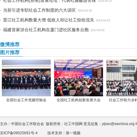
社会工作机构(苏南)发展论坛：代表吐露酸甜苦辣
2014-04-22
当前引进专职社会工作制度的六大误区
2014-04-18
晋江社工机构数量大增 低收入却让社工纷纷流失
2014-04-03
福建首家涉台社工机构在厦门进社区服务台胞
2014-04-02
微博推荐
图片推荐
全国社会工作党建经验会
全国社工机构创新发展大会
社会工作助力乡
主办：中国社会工作联合会 版权所有：社工中国网 意见征集：yijian@swchina.org 电话
京ICP备09025691号-4
技术支持：
第一视频