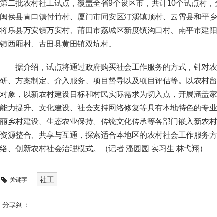
第二批农村社工试点，覆盖全省9个设区市，共计10个试点村
闽侯县青口镇付竹村、厦门市同安区汀溪镇顶村、云霄县和平乡
将乐县万安镇万安村、莆田市荔城区新度镇沟口村、南平市建阳
镇西厢村、古田县黄田镇双坑村。
据介绍，试点将通过政府购买社会工作服务的方式，针对农
研、方案制定、介入服务、项目督导以及项目评估等。以农村留
对象，以新农村建设目标和村民实际需求为切入点，开展涵盖家
能力提升、文化建设、社会支持网络修复等具有本地特色的专业
丽乡村建设、生态农业保持、传统文化传承等各部门嵌入新农村
资源整合、共享与互通，探索适合本地区的农村社会工作服务方
络、创新农村社会治理模式。（记者 潘园园 实习生 林弋翔）
社工
关键字
分享到：